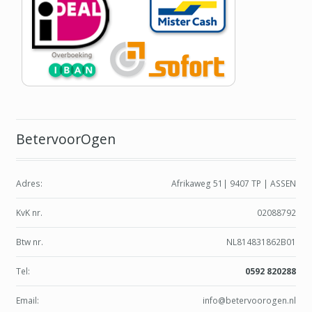
BetervoorOgen
Adres:
Afrikaweg 51| 9407 TP | ASSEN
KvK nr.
02088792
Btw nr.
NL814831862B01
Tel:
0592 820288
Email:
info@betervoorogen.nl