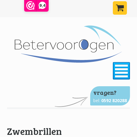
9,4
²
vragen?
bel:
0592 820288
Zwembrillen