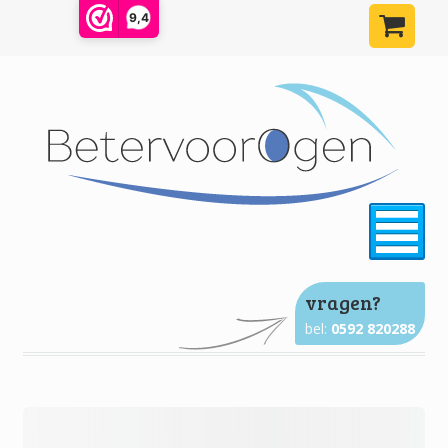
9,4
²
vragen?
bel:
0592 820288