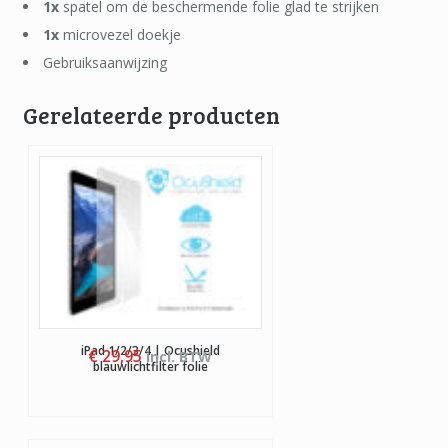
1x
spatel om de beschermende folie glad te strijken
1x
microvezel doekje
Gebruiksaanwijzing
Gerelateerde producten
iPad 1/2/3/4 | Ocushield
€
29,95
incl. BTW
blauwlichtfilter folie