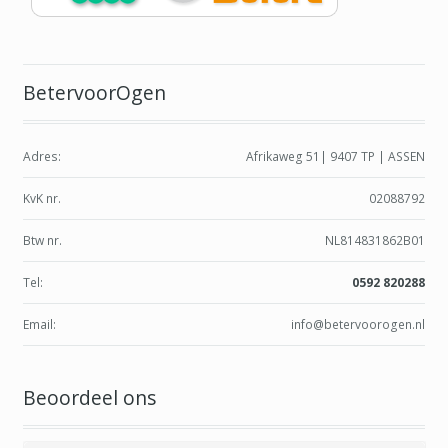
BetervoorOgen
Adres:
Afrikaweg 51| 9407 TP | ASSEN
KvK nr.
02088792
Btw nr.
NL814831862B01
Tel:
0592 820288
Email:
info@betervoorogen.nl
Beoordeel ons