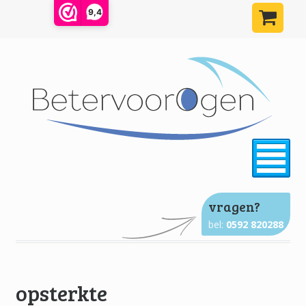
9,4
²
vragen?
bel:
0592 820288
opsterkte