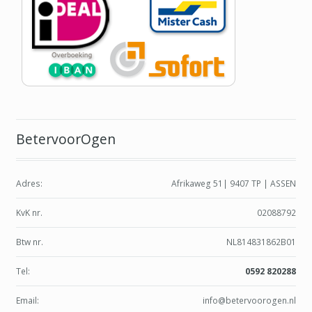
BetervoorOgen
Adres:
Afrikaweg 51| 9407 TP | ASSEN
KvK nr.
02088792
Btw nr.
NL814831862B01
Tel:
0592 820288
Email:
info@betervoorogen.nl