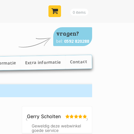
0 items
vragen?
bel:
0592 820288
Contact
Extra informatie
ormatie