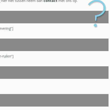
ag hier niet tussen neem dan
contact
met ons op.
evering”]
-ruilen”]