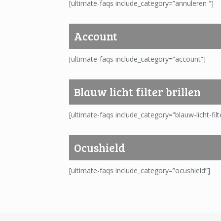
[ultimate-faqs include_category=”annuleren “]
Account
[ultimate-faqs include_category=”account”]
Blauw licht filter brillen
[ultimate-faqs include_category=”blauw-licht-filte
Ocushield
[ultimate-faqs include_category=”ocushield”]