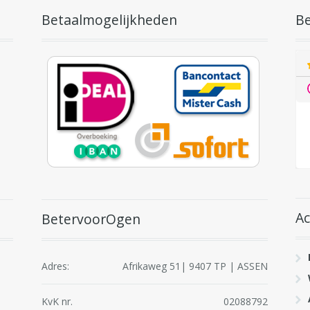
Betaalmogelijkheden
Be
A
BetervoorOgen
Adres:
Afrikaweg 51| 9407 TP | ASSEN
KvK nr.
02088792