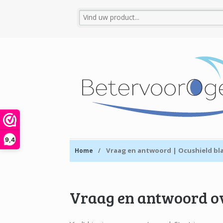
9,4
Vraag en antwoord | Ocushield blau
Home
/
Vraag en antwoord ov