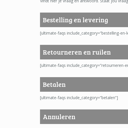
Vindt hier je vraag en antwoord. Staat jou vra
Bestelling en levering
[ultimate-faqs include_category=”bestelling-en-l
Retourneren en ruilen
[ultimate-faqs include_category=”retourneren-en
Betalen
[ultimate-faqs include_category=”betalen”]
Annuleren