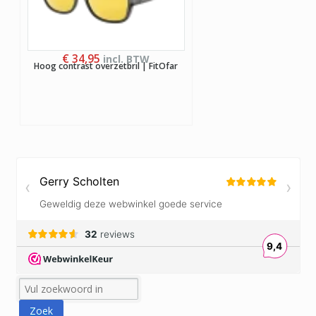
€
34,95
incl. BTW
Hoog contrast overzetbril | FitOfar