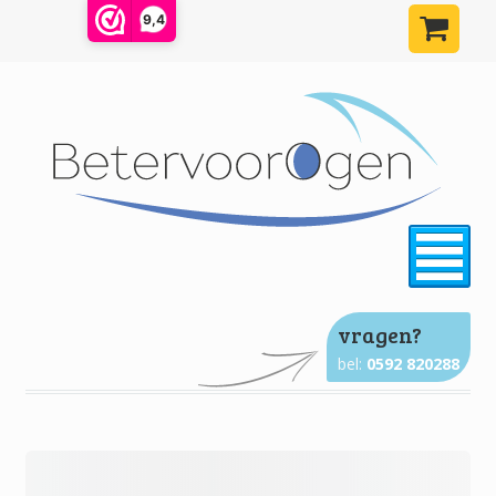
9,4
²
vragen?
bel:
0592 820288