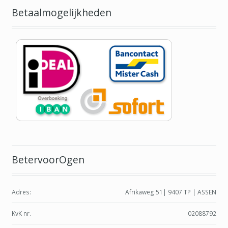
Betaalmogelijkheden
BetervoorOgen
Adres:
Afrikaweg 51| 9407 TP | ASSEN
KvK nr.
02088792